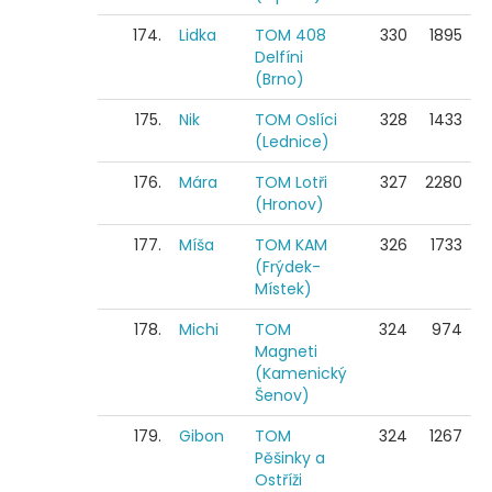
174.
Lidka
TOM 408
330
1895
Delfíni
(Brno)
175.
Nik
TOM Oslíci
328
1433
(Lednice)
176.
Mára
TOM Lotři
327
2280
(Hronov)
177.
Míša
TOM KAM
326
1733
(Frýdek-
Místek)
178.
Michi
TOM
324
974
Magneti
(Kamenický
Šenov)
179.
Gibon
TOM
324
1267
Pěšinky a
Ostříži