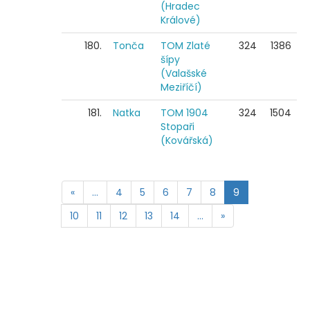
(Hradec
Králové)
180.
Tonča
TOM Zlaté
324
1386
šípy
(Valašské
Meziříčí)
181.
Natka
TOM 1904
324
1504
Stopaři
(Kovářská)
«
…
4
5
6
7
8
9
10
11
12
13
14
…
»