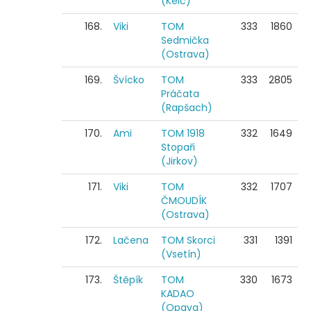
(Kelč)
168.
Viki
TOM
333
1860
Sedmička
(Ostrava)
169.
Švícko
TOM
333
2805
Práčata
(Rapšach)
170.
Ami
TOM 1918
332
1649
Stopaři
(Jirkov)
171.
Viki
TOM
332
1707
ČMOUDÍK
(Ostrava)
172.
Lačena
TOM Skorci
331
1391
(Vsetín)
173.
Štěpík
TOM
330
1673
KADAO
(Opava)