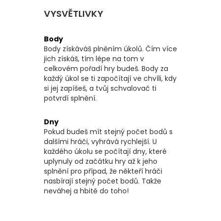
VYSVĚTLIVKY
Body
Body získáváš plněním úkolů. Čím více
jich získáš, tím lépe na tom v
celkovém pořadí hry budeš. Body za
každý úkol se ti započítají ve chvíli, kdy
si jej zapíšeš, a tvůj schvalovač ti
potvrdí splnění.
Dny
Pokud budeš mít stejný počet bodů s
dalšími hráči, vyhrává rychlejší. U
každého úkolu se počítají dny, které
uplynuly od začátku hry až k jeho
splnění pro případ, že někteří hráči
nasbírají stejný počet bodů. Takže
neváhej a hbitě do toho!