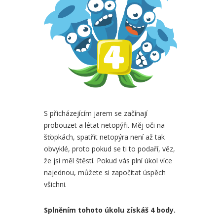
S přicházejícím jarem se začínají
probouzet a létat netopýři. Měj oči na
šťopkách, spatřit netopýra není až tak
obvyklé, proto pokud se ti to podaří, věz,
že jsi měl štěstí. Pokud vás plní úkol více
najednou, můžete si započítat úspěch
všichni.
Splněním tohoto úkolu získáš 4 body.