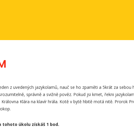
AM
jeden z uvedených jazykolamů, nauč se ho zpaměti a 5krát za sebou 
ozumitelně, správně a svižně pověz. Pokud jsi kmet, řekni jazykola
 Královna Klára na klavír hrála. Kotě v bytě hbitě motá nitě. Prorok P
rokop.
 tohoto úkolu získáš 1 bod.