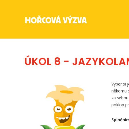
ÚKOL 8 - JAZYKOL
Vyber si 
někomu sr
za sebou.
poklop p
Splněním