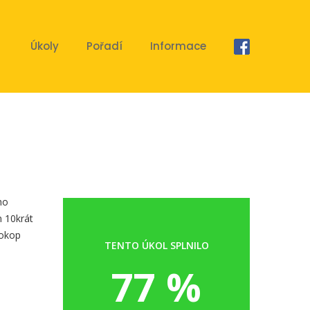
Úkoly
Pořadí
Informace
ho
m 10krát
rokop
TENTO ÚKOL SPLNILO
77 %