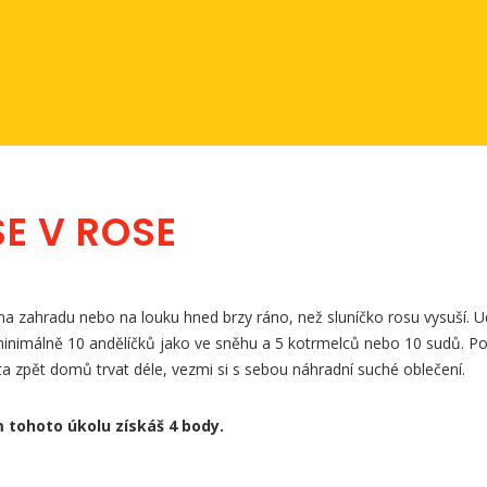
SE V ROSE
na zahradu nebo na louku hned brzy ráno, než sluníčko rosu vysuší. U
inimálně 10 andělíčků jako ve sněhu a 5 kotrmelců nebo 10 sudů. Po
a zpět domů trvat déle, vezmi si s sebou náhradní suché oblečení.
 tohoto úkolu získáš 4 body.