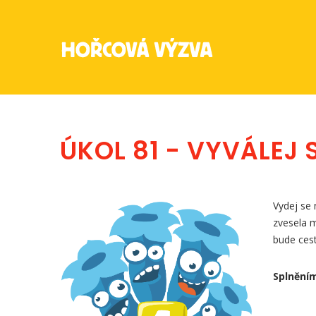
ÚKOL 81 - VYVÁLEJ 
Vydej se 
zvesela m
bude cest
Splněním