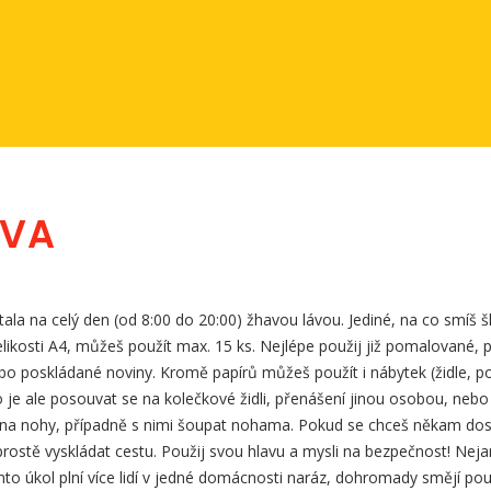
ÁVA
ala na celý den (od 8:00 do 20:00) žhavou lávou. Jediné, na co smíš šl
elikosti A4, můžeš použít max. 15 ks. Nejlépe použij již pomalované, 
bo poskládané noviny. Kromě papírů můžeš použít i nábytek (židle, po
je ale posouvat se na kolečkové židli, přenášení jinou osobou, nebo 
t na nohy, případně s nimi šoupat nohama. Pokud se chceš někam dos
prostě vyskládat cestu. Použij svou hlavu a mysli na bezpečnost! Nejan
to úkol plní více lidí v jedné domácnosti naráz, dohromady smějí pou