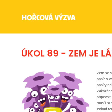
ÚKOL 89 - ZEM JE L
Zem se st
papír o v
papíry ne
Zakázáno 
připevni
musíš si 
Pokud ten