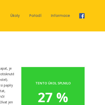
Úkoly
Pořadí
Informace
apat, je
potisknuté
stel).
TENTO ÚKOL SPLNILO
si papíry
27 %
tat,
či!
žívat jen