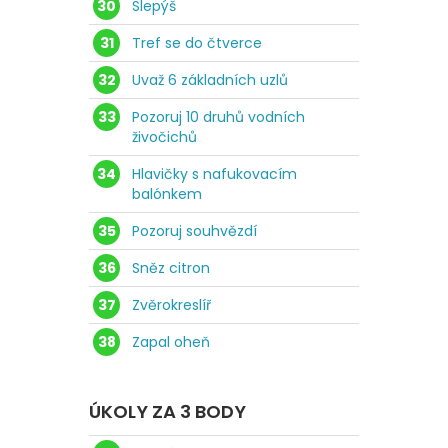
30
Slepýš
31
Tref se do čtverce
32
Uvaž 6 základních uzlů
33
Pozoruj 10 druhů vodních
živočichů
34
Hlavičky s nafukovacím
balónkem
35
Pozoruj souhvězdí
36
Sněz citron
37
Zvěrokreslíř
38
Zapal oheň
ÚKOLY ZA 3 BODY