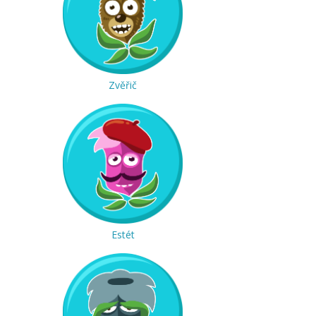
Zvěřič
Estét