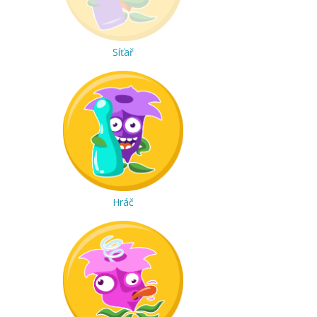
Síťař
Hráč