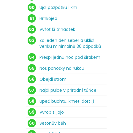
50
Ujdi pozpátku 1 km
51
Hrnkojed
52
Vyfoť 13 třináctek
53
Za jeden den seber a ukliď
venku minimálně 30 odpadků
54
Přespi jednu noc pod širákem
55
Nos ponožky na rukou
56
Obejdi strom
57
Najdi pulce v přírodní tůňce
58
Upeč buchtu, kmeti dort :)
59
Vyrob si jojo
60
Setonův běh