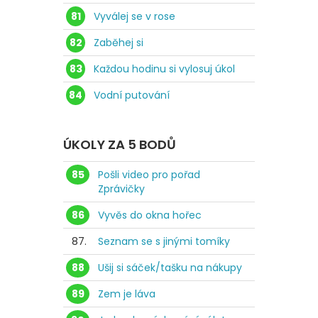
81
Vyválej se v rose
82
Zaběhej si
83
Každou hodinu si vylosuj úkol
84
Vodní putování
ÚKOLY ZA 5 BODŮ
85
Pošli video pro pořad
Zprávičky
86
Vyvěs do okna hořec
87.
Seznam se s jinými tomíky
88
Ušij si sáček/tašku na nákupy
89
Zem je láva