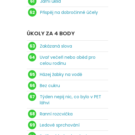
61
Jarní úklid
62
Přispěj na dobročinné účely
ÚKOLY ZA 4 BODY
63
Zakázaná slova
64
Uvař večeři nebo oběd pro
celou rodinu
65
Házej žabky na vodě
66
Bez cukru
67
Týden nepij nic, co bylo v PET
láhvi
68
Ranní rozcvička
69
Ledové sprchování