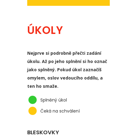
ÚKOLY
Nejprve si podrobně přečti zadání
úkolu. Až po jeho splnění si ho označ
jako splněný. Pokud úkol zaznačíš
omylem, oslov vedoucího oddílu, a
ten ho smaže.
Splněný úkol
Čeká na schválení
BLESKOVKY