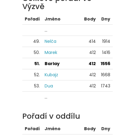
Výzvě
Pořadí
Jméno
Body
Dny
...
49.
Nelča
414
1914
50.
Marek
412
1416
51.
Barlay
412
1556
52.
Kubajz
412
1668
53.
Dua
412
1743
...
Pořadí v oddílu
Pořadí
Jméno
Body
Dny