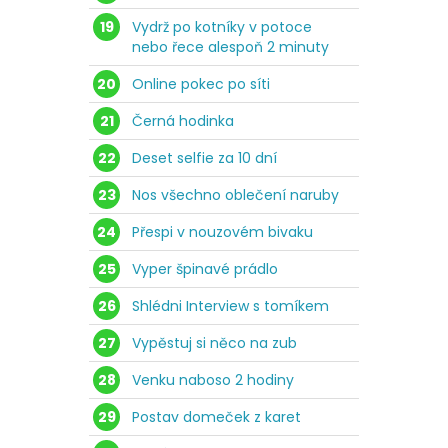
19
Vydrž po kotníky v potoce
nebo řece alespoň 2 minuty
20
Online pokec po síti
21
Černá hodinka
22
Deset selfie za 10 dní
23
Nos všechno oblečení naruby
24
Přespi v nouzovém bivaku
25
Vyper špinavé prádlo
26
Shlédni Interview s tomíkem
27
Vypěstuj si něco na zub
28
Venku naboso 2 hodiny
29
Postav domeček z karet