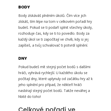
BODY
Body získáváš plněním úkolů. Čím více jich
získáš, tím lépe na tom v celkovém pořadí hry
budeš. Pokud se ti podaří splnit všechny úkoly,
rozhoduje čas, kdy se ti to povedlo. Body za
každý úkol se ti započítají ve chvíli, kdy si jej
zapíšeš, a tvůj schvalovač ti potvrdí splnění.
DNY
Pokud budeš mít stejný počet bodů s dalšími
hráči, vyhrává rychlejší. U každého úkolu se
počítají dny, které uplynuly od začátku hry až k
jeho splnění pro případ, že někteří hráči
nasbírají stejný počet bodů. Takže neváhej a
hbitě do toho!
Celkové pořadí ve