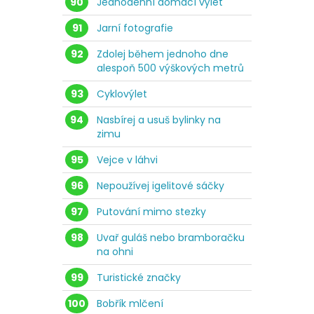
90
Jednodenní domácí výlet
91
Jarní fotografie
92
Zdolej během jednoho dne
alespoň 500 výškových metrů
93
Cyklovýlet
94
Nasbírej a usuš bylinky na
zimu
95
Vejce v láhvi
96
Nepoužívej igelitové sáčky
97
Putování mimo stezky
98
Uvař guláš nebo bramboračku
na ohni
99
Turistické značky
100
Bobřík mlčení