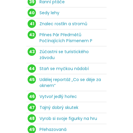
39
Ranní ptáče
40
Sedy lehy
41
Znalec rostlin a stromů
42
Přines Pár Předmětů
Počínajících Písmenem P
43
Zúčastni se turistického
závodu
44
Staň se myčkou nádobí
45
Udělej reportáž „Co se děje za
oknem“
46
Vytvoř jedlý hořec
47
Tajný dobrý skutek
48
Vyrob si svoje figurky na hru
49
Přehazovaná