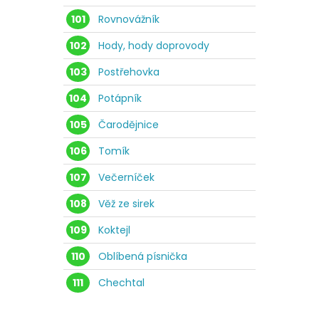
101
Rovnovážník
102
Hody, hody doprovody
103
Postřehovka
104
Potápník
105
Čarodějnice
106
Tomík
107
Večerníček
108
Věž ze sirek
109
Koktejl
110
Oblíbená písnička
111
Chechtal