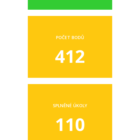
POČET BODŮ
412
SPLNĚNÉ ÚKOLY
110