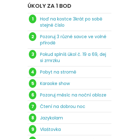
ÚKOLY ZA 1 BOD
1
Hoď na kostce 3krát po sobě
stejné číslo
2
Pozoruj 3 různé savce ve volné
přírodě
3
Pokud splníš úkol č. 19 a 69, dej
si zmrzku
4
Pobyt na stromě
5
Karaoke show
6
Pozoruj měsíc na noční obloze
7
Čtení na dobrou noc
8
Jazykolam
9
Vlaštovka