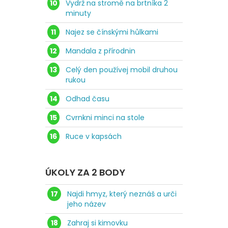
10
Vydrž na stromě na brtníka 2
minuty
11
Najez se čínskými hůlkami
12
Mandala z přírodnin
13
Celý den používej mobil druhou
rukou
14
Odhad času
15
Cvrnkni minci na stole
16
Ruce v kapsách
ÚKOLY ZA 2 BODY
17
Najdi hmyz, který neznáš a urči
jeho název
18
Zahraj si kimovku