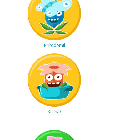
Přírodomil
Kulinář