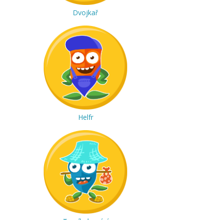
Dvojkař
Helfr