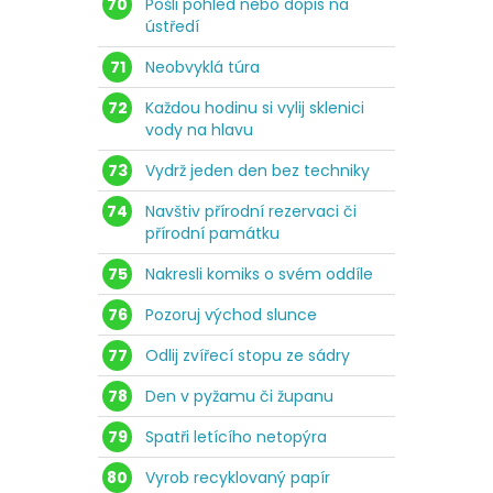
70
Pošli pohled nebo dopis na
ústředí
71
Neobvyklá túra
72
Každou hodinu si vylij sklenici
vody na hlavu
73
Vydrž jeden den bez techniky
74
Navštiv přírodní rezervaci či
přírodní památku
75
Nakresli komiks o svém oddíle
76
Pozoruj východ slunce
77
Odlij zvířecí stopu ze sádry
78
Den v pyžamu či županu
79
Spatři letícího netopýra
80
Vyrob recyklovaný papír