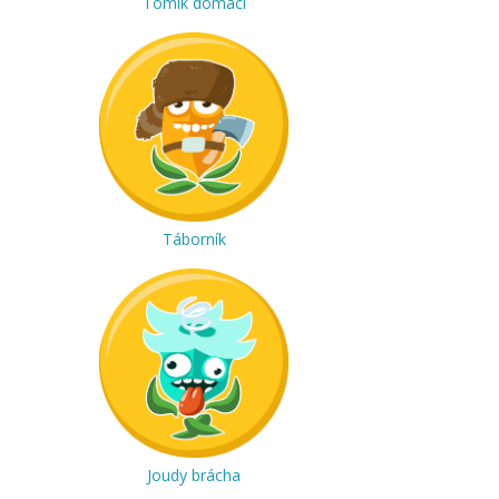
Tomík domácí
Táborník
Joudy brácha