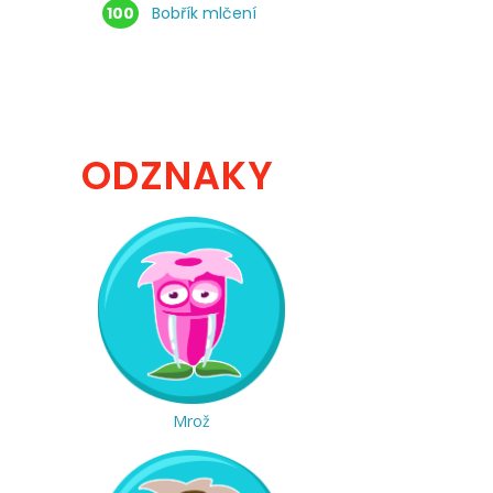
100
Bobřík mlčení
ODZNAKY
Mrož