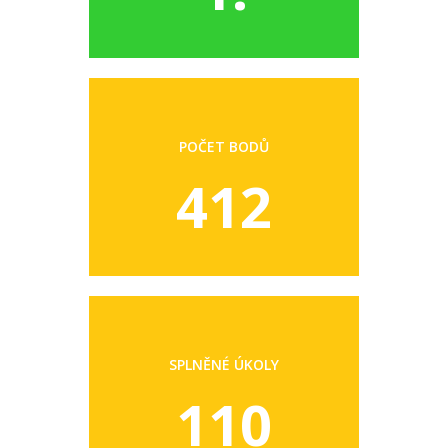
POČET BODŮ
412
SPLNĚNÉ ÚKOLY
110