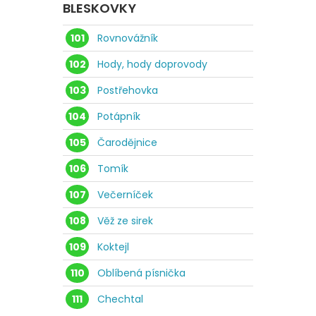
BLESKOVKY
101
Rovnovážník
102
Hody, hody doprovody
103
Postřehovka
104
Potápník
105
Čarodějnice
106
Tomík
107
Večerníček
108
Věž ze sirek
109
Koktejl
110
Oblíbená písnička
111
Chechtal