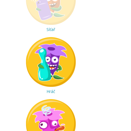
Síťař
Hráč