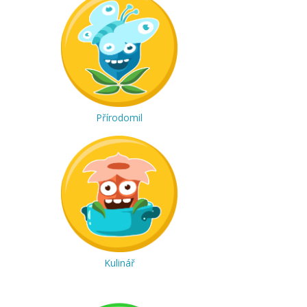
Přírodomil
Kulinář