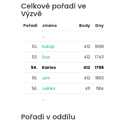
Celkové pořadí ve
Výzvě
Pořadí
Jméno
Body
Dny
...
52.
Kubajz
412
1668
53.
Dua
412
1743
54.
Karlos
412
1756
55.
Jeni
412
1863
56.
Julinka
411
1184
...
Pořadí v oddílu