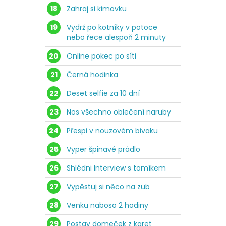
18
Zahraj si kimovku
19
Vydrž po kotníky v potoce
nebo řece alespoň 2 minuty
20
Online pokec po síti
21
Černá hodinka
22
Deset selfie za 10 dní
23
Nos všechno oblečení naruby
24
Přespi v nouzovém bivaku
25
Vyper špinavé prádlo
26
Shlédni Interview s tomíkem
27
Vypěstuj si něco na zub
28
Venku naboso 2 hodiny
29
Postav domeček z karet