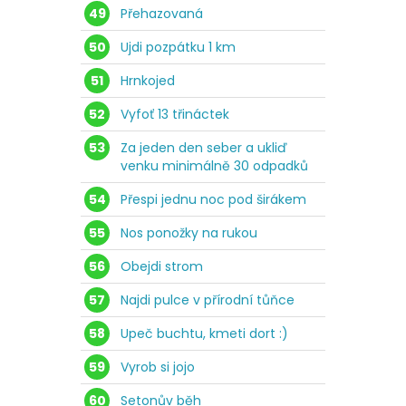
49
Přehazovaná
50
Ujdi pozpátku 1 km
51
Hrnkojed
52
Vyfoť 13 třináctek
53
Za jeden den seber a ukliď
venku minimálně 30 odpadků
54
Přespi jednu noc pod širákem
55
Nos ponožky na rukou
56
Obejdi strom
57
Najdi pulce v přírodní tůňce
58
Upeč buchtu, kmeti dort :)
59
Vyrob si jojo
60
Setonův běh