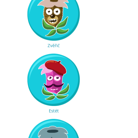
Zvěřič
Estét