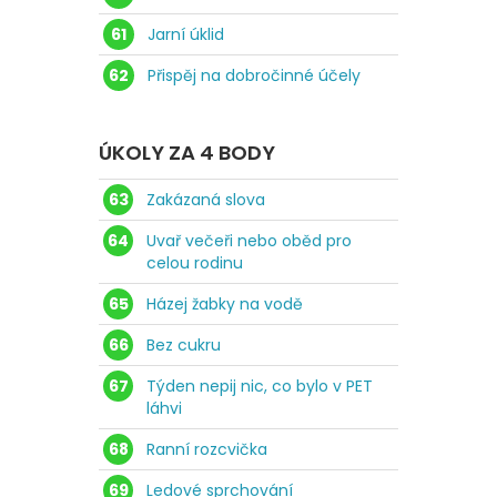
61
Jarní úklid
62
Přispěj na dobročinné účely
ÚKOLY ZA 4 BODY
63
Zakázaná slova
64
Uvař večeři nebo oběd pro
celou rodinu
65
Házej žabky na vodě
66
Bez cukru
67
Týden nepij nic, co bylo v PET
láhvi
68
Ranní rozcvička
69
Ledové sprchování