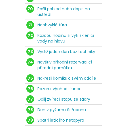
70
Pošli pohled nebo dopis na
ústředí
71
Neobvyklá túra
72
Každou hodinu si vylij sklenici
vody na hlavu
73
Vydrž jeden den bez techniky
74
Navštiv přírodní rezervaci či
přírodní památku
75
Nakresli komiks o svém oddíle
76
Pozoruj východ slunce
77
Odlij zvířecí stopu ze sádry
78
Den v pyžamu či županu
79
Spatři letícího netopýra