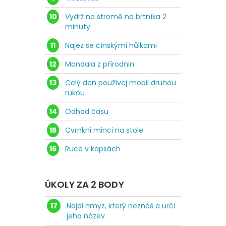
10
Vydrž na stromě na brtníka 2
minuty
11
Najez se čínskými hůlkami
12
Mandala z přírodnin
13
Celý den používej mobil druhou
rukou
14
Odhad času
15
Cvrnkni minci na stole
16
Ruce v kapsách
ÚKOLY ZA 2 BODY
17
Najdi hmyz, který neznáš a urči
jeho název