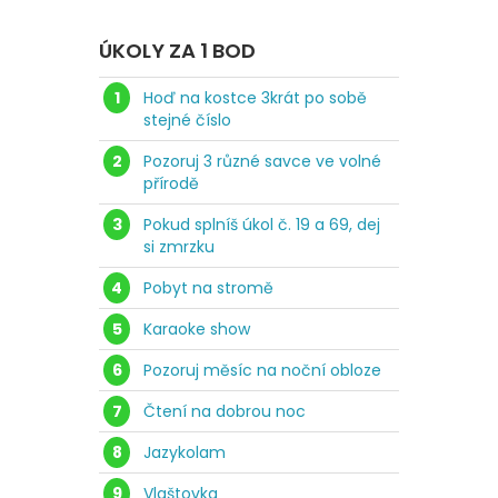
ÚKOLY ZA 1 BOD
1
Hoď na kostce 3krát po sobě
stejné číslo
2
Pozoruj 3 různé savce ve volné
přírodě
3
Pokud splníš úkol č. 19 a 69, dej
si zmrzku
4
Pobyt na stromě
5
Karaoke show
6
Pozoruj měsíc na noční obloze
7
Čtení na dobrou noc
8
Jazykolam
9
Vlaštovka