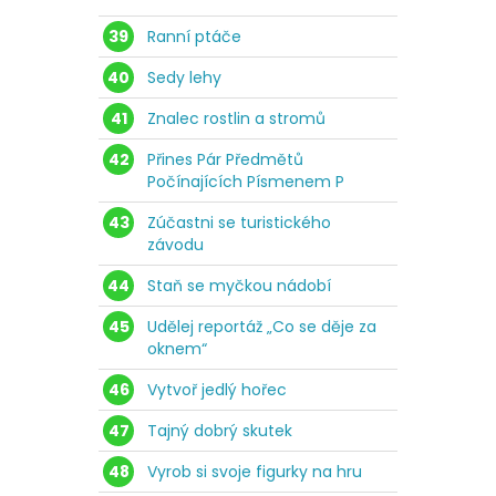
39
Ranní ptáče
40
Sedy lehy
41
Znalec rostlin a stromů
42
Přines Pár Předmětů
Počínajících Písmenem P
43
Zúčastni se turistického
závodu
44
Staň se myčkou nádobí
45
Udělej reportáž „Co se děje za
oknem“
46
Vytvoř jedlý hořec
47
Tajný dobrý skutek
48
Vyrob si svoje figurky na hru