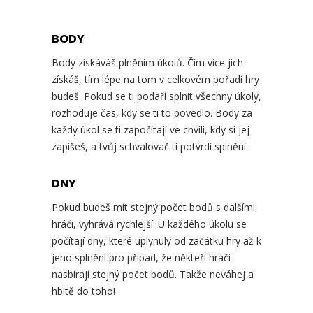
BODY
Body získáváš plněním úkolů. Čím více jich
získáš, tím lépe na tom v celkovém pořadí hry
budeš. Pokud se ti podaří splnit všechny úkoly,
rozhoduje čas, kdy se ti to povedlo. Body za
každý úkol se ti započítají ve chvíli, kdy si jej
zapíšeš, a tvůj schvalovač ti potvrdí splnění.
DNY
Pokud budeš mít stejný počet bodů s dalšími
hráči, vyhrává rychlejší. U každého úkolu se
počítají dny, které uplynuly od začátku hry až k
jeho splnění pro případ, že někteří hráči
nasbírají stejný počet bodů. Takže neváhej a
hbitě do toho!