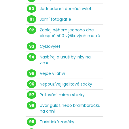
90
Jednodenní domácí výlet
91
Jarní fotografie
92
Zdolej během jednoho dne
alespoň 500 výškových metrů
93
Cyklovýlet
94
Nasbírej a usuš bylinky na
zimu
95
Vejce v láhvi
96
Nepoužívej igelitové sáčky
97
Putování mimo stezky
98
Uvař guláš nebo bramboračku
na ohni
99
Turistické značky