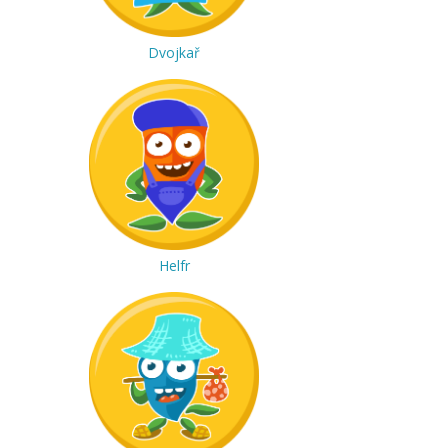
Dvojkař
Helfr