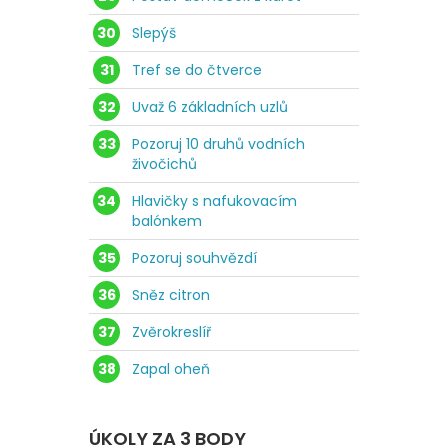
30
Slepýš
31
Tref se do čtverce
32
Uvaž 6 základních uzlů
33
Pozoruj 10 druhů vodních
živočichů
34
Hlavičky s nafukovacím
balónkem
35
Pozoruj souhvězdí
36
Sněz citron
37
Zvěrokreslíř
38
Zapal oheň
ÚKOLY ZA 3 BODY