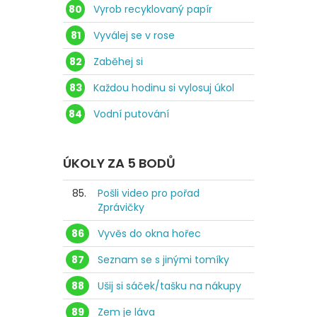
80
Vyrob recyklovaný papír
81
Vyválej se v rose
82
Zaběhej si
83
Každou hodinu si vylosuj úkol
84
Vodní putování
ÚKOLY ZA 5 BODŮ
85.
Pošli video pro pořad
Zprávičky
86
Vyvěs do okna hořec
87
Seznam se s jinými tomíky
88
Ušij si sáček/tašku na nákupy
89
Zem je láva